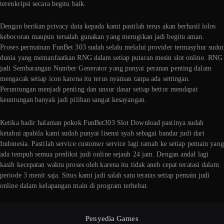
terenkripsi secara begitu baik.
Dengan berikan privacy data kepada kami pastilah terus akan berhasil lolos
kebocoran maupun tersalah gunakan yang merugikan jadi begitu aman.
Proses permainan FunBet 303 sudah selalu melalui provider termasyhur sudut
dunia yang memanfaatkan RNG dalam setiap putaran mesin slot online. RNG
jadi Sembarangan Number Generator yang punyai peranan penting dalam
mengacak setiap icon karena itu terus nyaman tanpa ada settingan.
Peruntungan menjadi penting dan unsur dasar setiap bettor mendapat
keuntungan banyak jadi pilihan sangat kesayangan.
Ketika hadir halaman pokok FunBet303 Slot Download pastinya sudah
ketahui apabila kami sudah punyai lisensi syah sebagai bandar judi dari
Indonesia. Pastilah service customer service lagi ramah ke setiap pemain yang
ada tempuh semua prediksi judi online sejauh 24 jam. Dengan andal lagi
kasih kecepatan waktu proses oleh karena itu tidak aneh cepat teratasi dalam
periode 3 menit saja. Situs kami jadi salah satu teratas setiap pemain judi
online dalam kelapangan main di program terhebat.
Penyedia Games