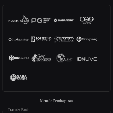
Metode Pembayaran
Transfer Bank