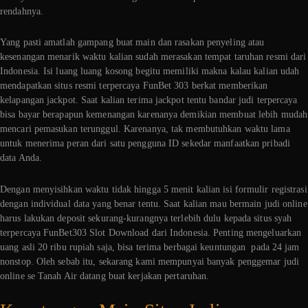
rendahnya.
Yang pasti amatlah gampang buat main dan rasakan penyeling atau
kesenangan menarik waktu kalian sudah merasakan tempat taruhan resmi dari
Indonesia. Isi luang luang kosong begitu memiliki makna kalau kalian udah
mendapatkan situs resmi terpercaya FunBet 303 berkat memberikan
kelapangan jackpot. Saat kalian terima jackpot tentu bandar judi terpercaya
bisa bayar berapapun kemenangan karenanya demikian membuat lebih mudah
mencari pemasukan terunggul. Karenanya, tak membutuhkan waktu lama
untuk menerima peran dari satu pengguna ID sekedar manfaatkan pribadi
data Anda.
Dengan menyisihkan waktu tidak hingga 5 menit kalian isi formulir registrasi
dengan individual data yang benar tentu. Saat kalian mau bermain judi online
harus lakukan deposit sekurang-kurangnya terlebih dulu kepada situs syah
terpercaya FunBet303 Slot Download dari Indonesia. Penting mengeluarkan
uang asli 20 ribu rupiah saja, bisa terima berbagai keuntungan pada 24 jam
nonstop. Oleh sebab itu, sekarang kami mempunyai banyak penggemar judi
online se Tanah Air datang buat kerjakan pertaruhan.