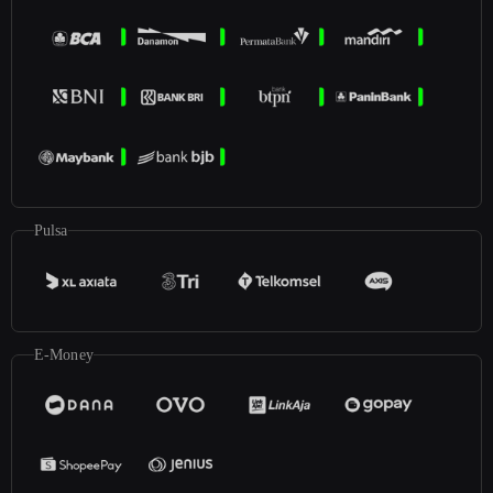
Pulsa
E-Money