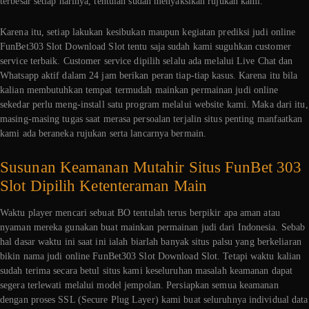
terbesar setiap harinya, tentulah sudah menyaksikan rujukan kami.
Karena itu, setiap lakukan kesibukan maupun kegiatan prediksi judi online
FunBet303 Slot Download Slot tentu saja sudah kami suguhkan customer
service terbaik. Customer service dipilih selalu ada melalui Live Chat dan
Whatsapp aktif dalam 24 jam berikan peran tiap-tiap kasus. Karena itu bila
kalian membutuhkan tempat termudah mainkan permainan judi online
sekedar perlu meng-install satu program melalui website kami. Maka dari itu,
masing-masing tugas saat merasa persoalan terjalin situs penting manfaatkan
kami ada beraneka rujukan serta lancarnya bermain.
Susunan Keamanan Mutahir Situs FunBet 303
Slot Dipilih Ketenteraman Main
Waktu player mencari sebuat BO tentulah terus berpikir apa aman atau
nyaman mereka gunakan buat mainkan permainan judi dari Indonesia. Sebab
hal dasar waktu ini saat ini ialah biarlah banyak situs palsu yang berkeliaran
bikin nama judi online FunBet303 Slot Download Slot. Tetapi waktu kalian
sudah terima secara betul situs kami keseluruhan masalah keamanan dapat
segera terlewati melalui model jempolan. Persiapkan semua keamanan
dengan proses SSL (Secure Plug Layer) kami buat seluruhnya individual data